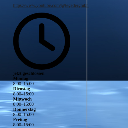
https://www.youtube.com/@tegedergmbh
jetzt geschlossen
Montag
8
:
00
–
15
:
00
Dienstag
8
:
00
–
15
:
00
Mittwoch
8
:
00
–
15
:
00
Donnerstag
8
:
00
–
15
:
00
Freitag
8
:
00
–
15
:
00