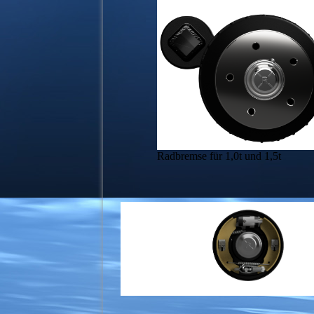
Radbremse für 1,0t und 1,5t