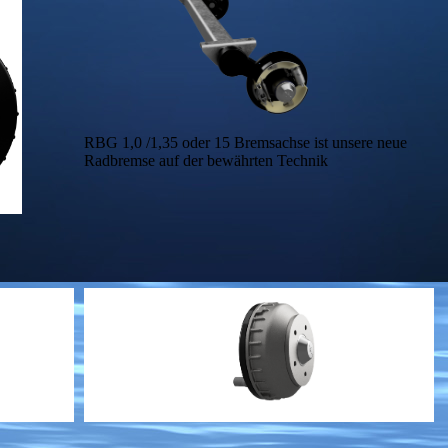
RBG 1,0 /1,35 oder 15 Bremsachse ist unsere neue
Radbremse auf der bewährten Technik